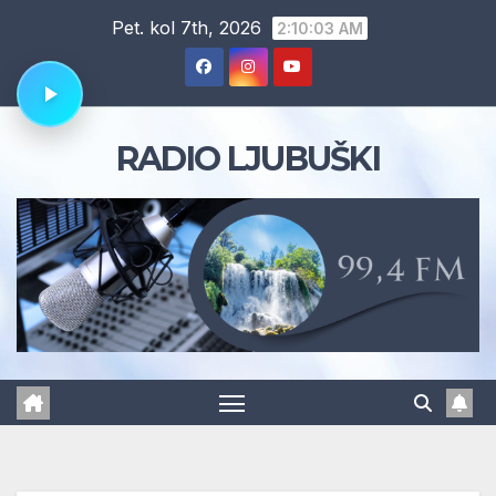
Skip
Pet. kol 7th, 2026
2:10:04 AM
to
content
RADIO LJUBUŠKI