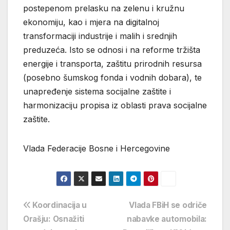
postepenom prelasku na zelenu i kružnu
ekonomiju, kao i mjera na digitalnoj
transformaciji industrije i malih i srednjih
preduzeća. Isto se odnosi i na reforme tržišta
energije i transporta, zaštitu prirodnih resursa
(posebno šumskog fonda i vodnih dobara), te
unapređenje sistema socijalne zaštite i
harmonizaciju propisa iz oblasti prava socijalne
zaštite.
Vlada Federacije Bosne i Hercegovine
Navigacija
Koordinacija u
Vlada FBiH se odriče
Orašju: Osnažiti
nabavke automobila:
objava