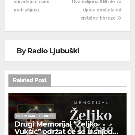
suradnju u svim
Dva milijuna KM ide za
područjima
djecu oboljelu od
cistične fibroze
By
Radio Ljubuški
Related Post
BIH I REGIJA
LJUBUŠKI
Drugi Memorijal “Željko
Vukšić” održat će se u srijedu