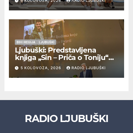
6 KOLOVOZA, 2026
RADIO LJUBUŠKI
Veljaci i Cerno/Crnopod u
doigravanju, Grljevići završili
natjecanje
BIH I REGIJA
LJUBUŠKI
Ljubuški: Predstavljena
knjiga „Sin – Priča o Toniju“
dr. sc. Zdenka Hercega
5 KOLOVOZA, 2026
RADIO LJUBUŠKI
RADIO LJUBUŠKI