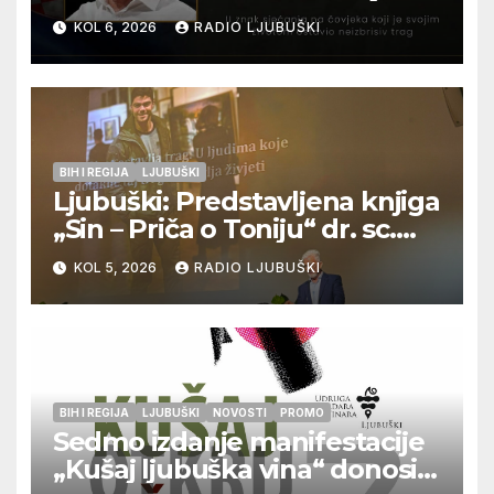
12. kolovoza u Otoku
KOL 6, 2026
RADIO LJUBUŠKI
BIH I REGIJA
LJUBUŠKI
Ljubuški: Predstavljena knjiga
„Sin – Priča o Toniju“ dr. sc.
Zdenka Hercega
KOL 5, 2026
RADIO LJUBUŠKI
BIH I REGIJA
LJUBUŠKI
NOVOSTI
PROMO
Sedmo izdanje manifestacije
„Kušaj ljubuška vina“ donosi