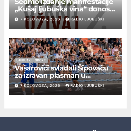
Sedmo izdanje manifestacije
„Kušaj ljubuška vina“ donosi
vrhunska vina, gastronomiju i
7 KOLOVOZA, 2026
RADIO LJUBUŠKI
glazbu
LJUBUŠKI
ŠPORT
Vašarovići svladali Šipovaču
za izravan plasman u
četvrtfinale, Grab izborio
7 KOLOVOZA, 2026
RADIO LJUBUŠKI
prolazak dalje, Klobuk ispao,
večeras počinje četvrtfinale
juniora