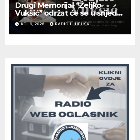
Drugi Memorijal “Željko
Vukšić” održat će se u srijedu
12. kolovoza u Otoku
KOL 6, 2026
RADIO LJUBUŠKI