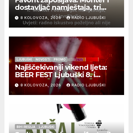
dostavljač namještaja, tri
izvršitelja
8 KOLOVOZA, 2026
RADIO LJUBUŠKI
LJUBUŠKI
NOVOSTI
PROMO
Najiščekivaniji vikend ljeta:
BEER FEST Ljubuški 8. i
9.kolovoza
8 KOLOVOZA, 2026
RADIO LJUBUŠKI
BIH I REGIJA
LJUBUŠKI