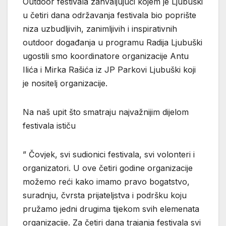
Outdoor festivala zahvaljujući kojem je Ljubuški
u četiri dana održavanja festivala bio poprište
niza uzbudljivih, zanimljivih i inspirativnih
outdoor događanja u programu Radija Ljubuški
ugostili smo koordinatore organizacije Antu
Ilića i Mirka Rašića iz JP Parkovi Ljubuški koji
je nositelj organizacije.
Na naš upit što smatraju najvažnijim dijelom
festivala ističu
” Čovjek, svi sudionici festivala, svi volonteri i
organizatori. U ove četiri godine organizacije
možemo reći kako imamo pravo bogatstvo,
suradnju, čvrsta prijateljstva i podršku koju
pružamo jedni drugima tijekom svih elemenata
organizacije. Za četiri dana trajanja festivala svi