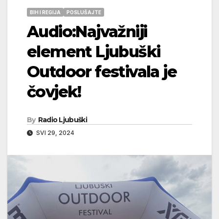
BIH I REGIJA
POSLUŠAJTE
Audio:Najvažniji
element Ljubuški
Outdoor festivala je
čovjek!
By
Radio Ljubuški
SVI 29, 2024