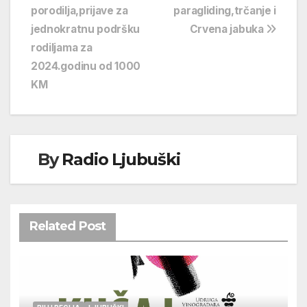
porodilja,prijave za
paragliding,trčanje i
objava
jednokratnu podršku
Crvena jabuka
rodiljama za
2024.godinu od 1000
KM
By
Radio Ljubuški
Related Post