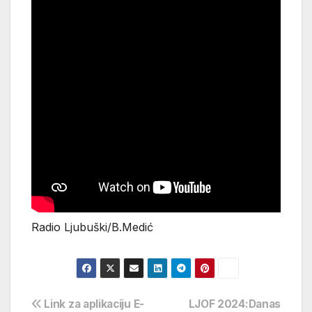
Radio Ljubuški/B.Medić
Navigacija
Link za aplikaciju E-
LJOF 2024:Danas