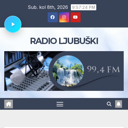
Skip
Sub. kol 8th, 2026
9:57:24 PM
to
content
RADIO LJUBUŠKI