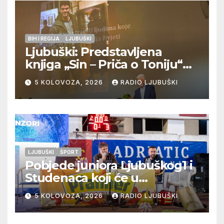
BIH I REGIJA
LJUBUŠKI
Ljubuški: Predstavljena
knjiga „Sin – Priča o Toniju“
dr. sc. Zdenka Hercega
5 KOLOVOZA, 2026
RADIO LJUBUŠKI
LJUBUŠKI
ŠPORT
Pobjede juniora Ljubuškog1 i
Studenaca koji će u
međusobnom susretu
5 KOLOVOZA, 2026
RADIO LJUBUŠKI
odlučiti o prvom mjestu u
skupini “A”, seniori Teskere