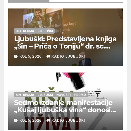
BIH I REGIJA
LJUBUŠKI
Ljubuški: Predstavljena knjiga
„Sin – Priča o Toniju“ dr. sc.
Zdenka Hercega
KOL 5, 2026
RADIO LJUBUŠKI
BIH I REGIJA
LJUBUŠKI
NOVOSTI
PROMO
Sedmo izdanje manifestacije
„Kušaj ljubuška vina“ donosi
vrhunska vina, gastronomiju i
KOL 5, 2026
RADIO LJUBUŠKI
glazbu