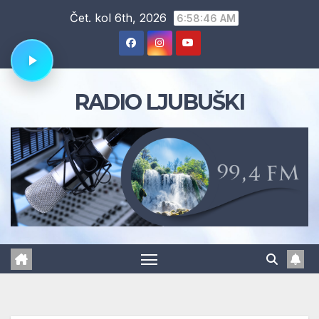
Skip
Čet. kol 6th, 2026
6:58:47 AM
to
content
RADIO LJUBUŠKI