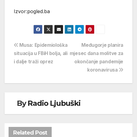
Izvor:pogled.ba
Navigacija
Musa: Epidemiološka
Međugorje planira
situacija u FBiH bolja, ali
mjesec dana molitve za
objava
i dalje traži oprez
okončanje pandemije
koronavirusa
By
Radio Ljubuški
Related Post