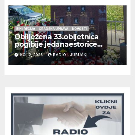
BIH I REGIJA
GRADSKA UPRAVA
NOVOSTI
Obilježena 33.obljetnica
pogibije jedanaestorice
ljubuških branitelja
KOL 2, 2026
RADIO LJUBUŠKI