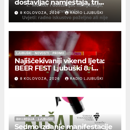
dostavljač namještaja, tri
izvršitelja
8 KOLOVOZA, 2026
RADIO LJUBUŠKI
LJUBUŠKI
NOVOSTI
PROMO
Najiščekivaniji vikend ljeta:
BEER FEST Ljubuški 8. i
9.kolovoza
8 KOLOVOZA, 2026
RADIO LJUBUŠKI
BIH I REGIJA
LJUBUŠKI
Sedmo izdanje manifestacije