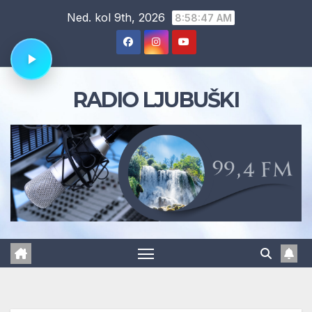
Skip
Ned. kol 9th, 2026
8:58:48 AM
to
content
RADIO LJUBUŠKI