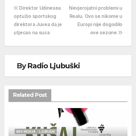
Navigacija
Direktor Udinesea
Nevjerojatni problemi u
optužio sportskog
Realu. Ovo se nikome u
objava
direktora Juvea da je
Europi nije dogodilo
utjecao na suca
ove sezone
By
Radio Ljubuški
Related Post
BIH I REGIJA
LJUBUŠKI