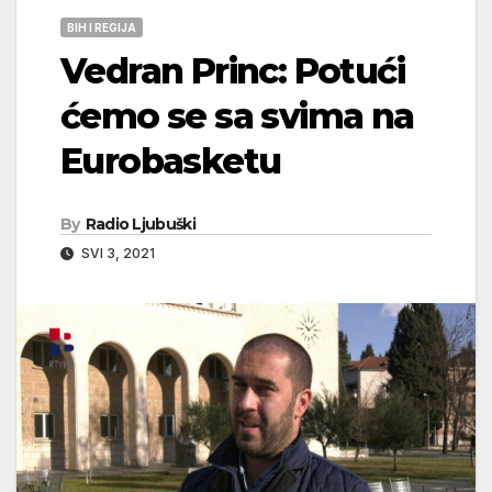
BIH I REGIJA
Vedran Princ: Potući
ćemo se sa svima na
Eurobasketu
By
Radio Ljubuški
SVI 3, 2021