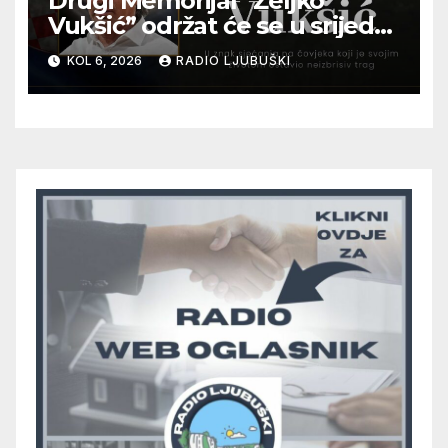
Drugi Memorijal “Željko
Vukšić” održat će se u srijedu
12. kolovoza u Otoku
KOL 6, 2026
RADIO LJUBUŠKI