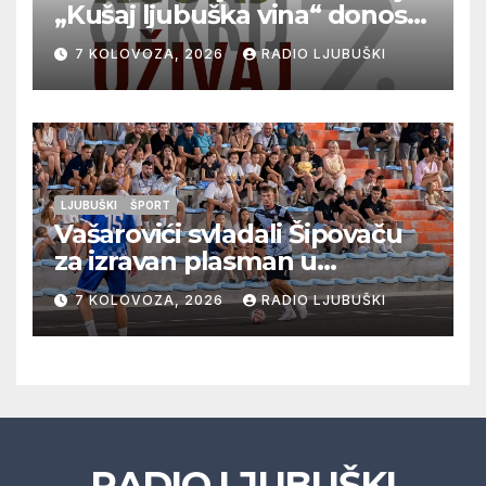
„Kušaj ljubuška vina“ donosi
vrhunska vina, gastronomiju i
7 KOLOVOZA, 2026
RADIO LJUBUŠKI
glazbu
LJUBUŠKI
ŠPORT
Vašarovići svladali Šipovaču
za izravan plasman u
četvrtfinale, Grab izborio
7 KOLOVOZA, 2026
RADIO LJUBUŠKI
prolazak dalje, Klobuk ispao,
večeras počinje četvrtfinale
juniora
RADIO LJUBUŠKI