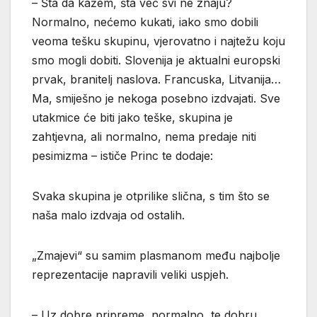
– Šta da kažem, šta već svi ne znaju?
Normalno, nećemo kukati, iako smo dobili
veoma tešku skupinu, vjerovatno i najtežu koju
smo mogli dobiti. Slovenija je aktualni europski
prvak, branitelj naslova. Francuska, Litvanija…
Ma, smiješno je nekoga posebno izdvajati. Sve
utakmice će biti jako teške, skupina je
zahtjevna, ali normalno, nema predaje niti
pesimizma – ističe Princ te dodaje:
Svaka skupina je otprilike slična, s tim što se
naša malo izdvaja od ostalih.
„Zmajevi“ su samim plasmanom među najbolje
reprezentacije napravili veliki uspjeh.
– Uz dobre pripreme, normalno, te dobru