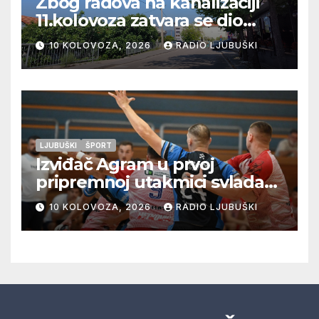
Zbog radova na kanalizaciji
11.kolovoza zatvara se dio
ulice Petra Barbarića
10 KOLOVOZA, 2026
RADIO LJUBUŠKI
LJUBUŠKI
ŠPORT
Izviđač Agram u prvoj
pripremnoj utakmici svladao
Metković Zalom 37:32
10 KOLOVOZA, 2026
RADIO LJUBUŠKI