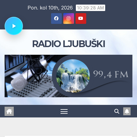
Skip
Pon. kol 10th, 2026
10:39:28 AM
to
content
RADIO LJUBUŠKI