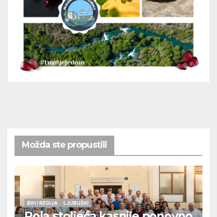
Možda ste propustili
BIH I REGIJA
LJUBUŠKI
Pola stoljeća kasnije ponovno