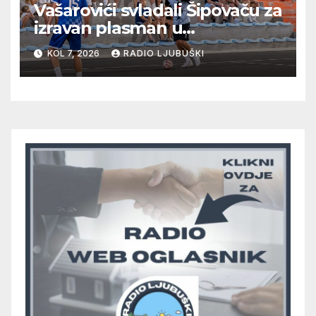
Vašarovići svladali Šipovaču za
izravan plasman u
četvrtfinale, Grab izborio
KOL 7, 2026
RADIO LJUBUŠKI
prolazak dalje, Klobuk ispao,
večeras počinje četvrtfinale
juniora